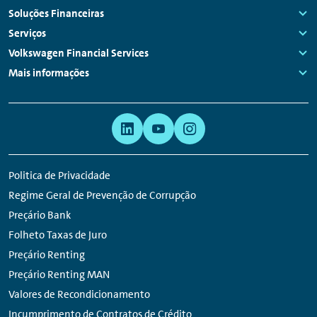
Navegação
Soluções Financeiras
do
Links:
Serviços
rodapé
Links:
Volkswagen Financial Services
Links:
Mais informações
Links:
Navegação
Hiperligação
Auxiliar
para
rede
Politica de Privacidade
social
Regime Geral de Prevenção de Corrupção
Preçário Bank
Folheto Taxas de Juro
Preçário Renting
Preçário Renting MAN
Valores de Recondicionamento
Incumprimento de Contratos de Crédito