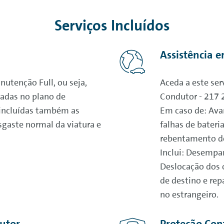
Serviços Incluídos
Assistência 
nutenção Full, ou seja,
Aceda a este ser
adas no plano de
Condutor - 217 
incluídas também as
Em caso de: Avar
sgaste normal da viatura e
falhas de bateria
rebentamento de
Inclui: Desempa
Deslocação dos o
de destino e rep
no estrangeiro.
utor
Proteção Con