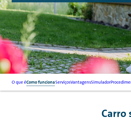
O que é
Como funciona
Serviços
Vantagens
Simulador
Procedimen
Carro 