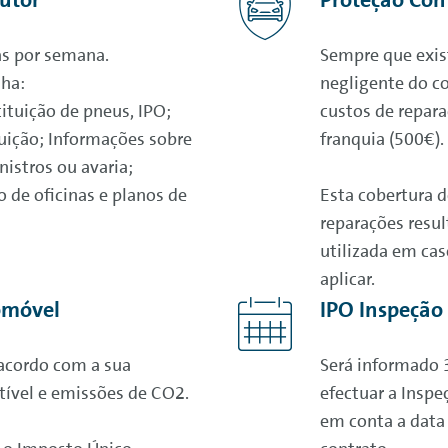
as por semana.
Sempre que exis
nha:
negligente do c
ituição de pneus, IPO;
custos de repar
tuição; Informações sobre
franquia (500€).
istros ou avaria;
 de oficinas e planos de
Esta cobertura d
reparações resul
utilizada em cas
aplicar.
omóvel
IPO Inspeção 
acordo com a sua
Será informado 
stível e emissões de CO2.
efectuar a Inspe
em conta a data 