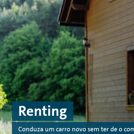
Navegar para conteúdo principal
Navegar para rodapé
Renting
Conduza um carro novo sem ter de o co