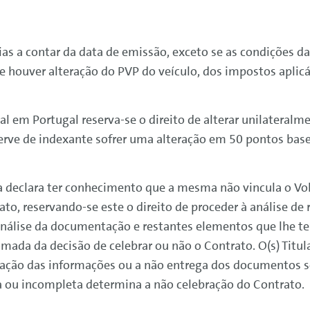
a) dias a contar da data de emissão, exceto se as condiçõ
, se houver alteração do PVP do veículo, dos impostos apl
 em Portugal reserva-se o direito de alterar unilateralm
serve de indexante sofrer uma alteração em 50 pontos bas
ta declara ter conhecimento que a mesma não vincula o
Vo
to, reservando-se este o direito de proceder à análise de r
nálise da documentação e restantes elementos que lhe te
omada da decisão de celebrar ou não o Contrato. O(s) Titul
tação das informações ou a não entrega dos documentos s
sa ou incompleta determina a não celebração do Contrato.