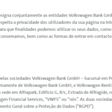
designa conjuntamente as entidades
Volkswagen
Bank
GmbH
espeita a privacidade dos utilizadores da sua página na Int
ara que finalidades podemos utilizar os seus dados, com
conservamos, bem como as formas de entrar em contacto c
pelas sociedades
Volkswagen
Bank
GmbH – Sucursal em Po
ermanente de
Volkswagen
Bank
GmbH, e
Volkswagen
Rent
ede em Alfrapark, Edifício G, R/c, Estrada de Alfragide, 
agen
Financial
Services
, “VWFS” ou “nós”. As duas socieda
mento Geral sobre a Proteção de Dados (“RGPD”).