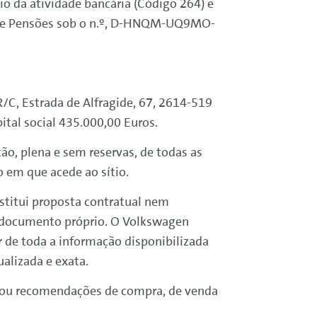
io da atividade bancária (Código 264) e
s de Pensões sob o n.º, D-HNQM-UQ9MO-
 R/C, Estrada de Alfragide, 67, 2614-519
tal social 435.000,00 Euros.
ão, plena e sem reservas, de todas as
 em que acede ao sítio.
titui proposta contratual nem
m documento próprio. O
Volkswagen
r de toda a informação disponibilizada
alizada e exata.
s ou recomendações de compra, de venda