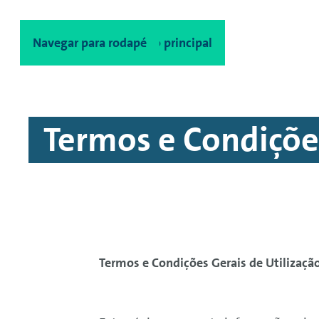
Navegar para conteúdo principal
Navegar para rodapé
Termos e Condiçõe
Termos e Condições Gerais de Utilizaçã