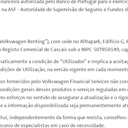
nanceira autorizada pelo Banco de Portugal para o exercíc
o na ASF - Autoridade de Supervisão de Seguros e Fundo
Volkswagen
Renting
”), com sede no Alfrapark, Edifício G,
 Registo Comercial de Cascais sob o NIPC 507850149, capi
maticamente a condição de “Utilizador” e implica a aceitaç
ndições de Utilização, na versão vigente em cada momento
ços fornecidos pelo
Volkswagen
Financial
Services
não cons
condições gerais desses produtos e serviços reguladas e
s esforços no sentido de assegurar a atualização e o rigo
e a informação disponibilizada seja permanentemente atu
titui, independentemente da forma que revista, conselho
ecurso de especialistas em caso de necessidade.