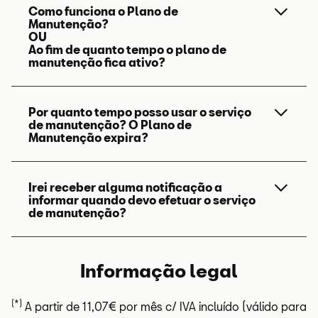
Como funciona o Plano de
Basta contactar o apoio ao clientes do
Manutenção?
Volkswagen
Financial
Services
:
OU
Ao fim de quanto tempo o plano de
https://www.vwfs.pt/contactos.html
manutenção fica ativo?
Poderá ter uma taxa adicional associada.
Por quanto tempo posso usar o serviço
Após adquirir o plano de manutenção,
de manutenção? O Plano de
existe um processo de validação de
Manutenção expira?
documentação da viatura e do cliente que
pode demorar até 48 horas para ser
finalizado.
Irei receber alguma notificação a
Os planos de manutenção
online
são
informar quando devo efetuar o serviço
pensados para incluir uma determinada
de manutenção?
Após este processo estar concluído, pode
quantidade de serviços preventivos
dirigir-se a um Reparador Autorizado da
recomendados pelo fabricante, de acordo
Marca e usufruir dos serviços incluídos no
com um plano de gestão adequado para
Informação legal
Deve receber uma notificação no painel
plano selecionado.
a sua viatura.
do seu carro com a informação
necessária, podendo antecipar em 2.000
(*)
A partir de 11,07€ por mês c/ IVA incluído (válido para
O plano termina quando atingindo um dos