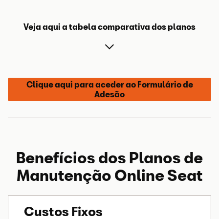
Veja aqui a tabela comparativa dos planos
Clique aqui para aceder ao Formulário de
Adesão
Serviços
Descrição
Benefícios dos Planos de
Manutenção
Online
Seat
Utilização
Custos Fixos