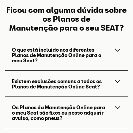
Serviço de
Ficou com alguma dúvida sobre
Substituição
os Planos de
Fluido Caixa
Manutenção para o seu SEAT?
Automática
Consumíveis
Os consumíveis essenciais à
O que está incluído nos diferentes
Planos de Manutenção
Online
para o
oficinais
realização do serviço de
meu Seat?
manutenção preventivo.
Existem exclusões comuns a todos os
Há três modalidades de Planos de
Aditivo limpa-
Ajuda na limpeza do pára-bris
Planos de Manutenção
Online
Seat?
Manutenção
Online
que pode contratar:
vidros
e na manutenção de uma boa
BASIC 24; BASIC 48 e SEGURANÇA 48.
visão frontal.
Os Planos da Manutenção
Online
para
Exclui-se de todas as modalidades
A modalidade
BASIC 24
inclui uma (1)
o meu Seat são fixos ou posso adquirir
qualquer serviço corretivo, como
avulso, como pneus?
revisão Seat conforme recomendada pelo
Conjunto
O serviço que acrescenta
eliminação de avarias ou substituição de
Fabricante, adequada à quilometragem da
Travagem -
conforto ao seu dia-a-dia,
material de desgaste. Exclui-se