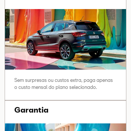
Tempo
Serviço de Óleo
O serviço composto
de Motor*
exclusivamente pela
substituição do óleo do motor
Óleo de Motor
Lubrificante de motor preconizado
(até 6 litros)
pelo frabricante
Sem surpresas ou custos extra, paga apenas
o custo mensal do plano selecionado.
Filtro de Óleo
Filtro do circuito de lubrificação
Garantia
Mão de Obra do
Mão de obra especializada
Serviço de Óleo