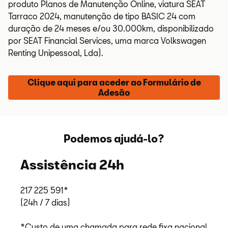
km ou 1 mês.
produto Planos de Manutenção
Online
, viatura SEAT
fatores subscritos (prazo ou quilómetros)
Tarraco 2024, manutenção de tipo BASIC 24 com
e utilizadas as quantidades subscritas.
duração de 24 meses e/ou 30.000km, disponibilizado
por SEAT
Financial
Services
, uma marca
Volkswagen
Renting
Unipessoal, Lda).
Clique aqui para aceder ao Formulário de
Adesão
Podemos ajudá-lo?
Assistência 24h
217 225 591*
(24h / 7 dias)
*Custo de uma chamada para rede fixa nacional.