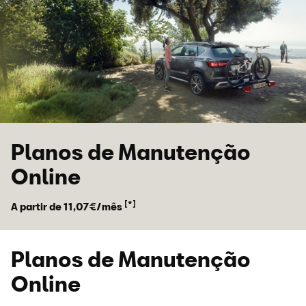
Navegar para conteúdo principal
Navegar para rodapé
Planos de Manutenção
Online
[*]
A partir de 11,07€/mês
Planos de Manutenção
Online