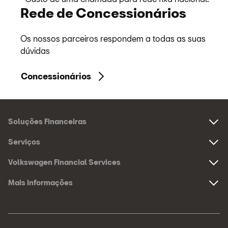
Rede de Concessionários
Os nossos parceiros respondem a todas as suas
dúvidas
Concessionários
Navegação
Soluções Financeiras
do
Links:
Serviços
rodapé
Links:
Volkswagen Financial Services
Links:
Mais informações
Links:
Navegação
Hiperligação