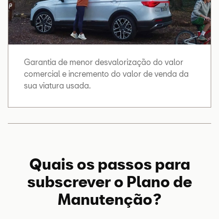
Manutenção
Peças
Peças necessárias à realização d
preconizadas
manutenção preventiva.
Garantia de menor desvalorização do valor
para Serviço de
comercial e incremento do valor de venda da
Manutenção
sua viatura usada.
Serviço de
O serviço que consiste na
Líquido de
substituição de líquido de
travões*
travões, preconizado a cada 2
anos.
Quais os passos para
subscrever o Plano de
Líquido de
O fluido do sistema de travagem.
Manutenção?
travões