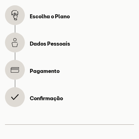
Mão de Obra do
Mão de obra especializada.
Escolha o Plano
Serviço de
Líquido de
Travões
Dados Pessoais
Serviço de
O serviço que consiste na
Fluido Caixa
substituição do fluido da
Automática
transmissão automática.
Pagamento
(ATF Caixa
DSG)*
Confirmação
ATF (Fluido) +
Fluido (Lubrificante) e respectivo
Filtro Caixa DSG
filtro da caixa DSG.
Mão de Obra do
Mão de obra especializada.