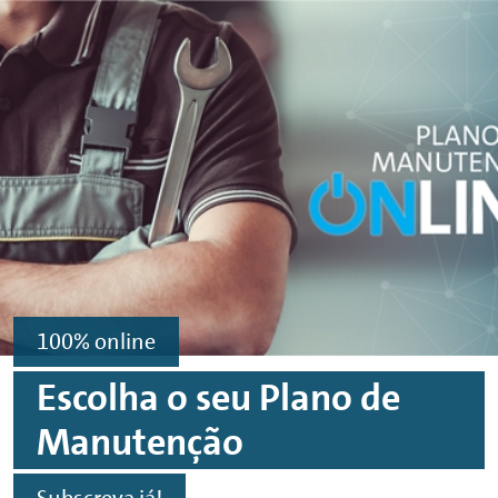
Navegar para conteúdo principal
Navegar para rodapé
100%
online
Escolha o seu Plano de
Manutenção