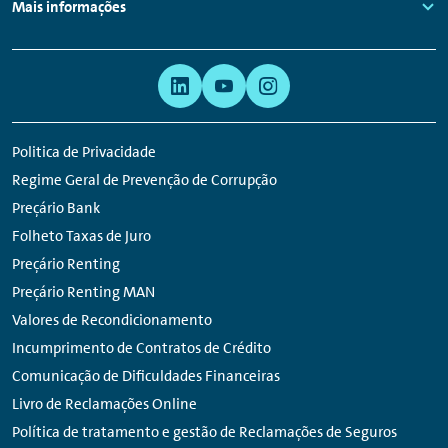
Links:
Mais informações
Links:
Navegação
Hiperligação
Auxiliar
para
rede
Politica de Privacidade
social
Regime Geral de Prevenção de Corrupção
Preçário Bank
Folheto Taxas de Juro
Preçário Renting
Preçário Renting MAN
Valores de Recondicionamento
Incumprimento de Contratos de Crédito
Comunicação de Dificuldades Financeiras
Livro de Reclamações Online
Política de tratamento e gestão de Reclamações de Seguros