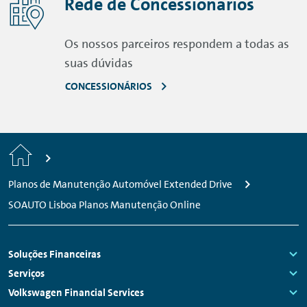
Rede de Concessionários
Os nossos parceiros respondem a todas as
suas dúvidas
CONCESSIONÁRIOS
Início
Planos de Manutenção Automóvel Extended Drive
SOAUTO Lisboa Planos Manutenção Online
Navegação
Soluções Financeiras
do
Links:
Serviços
rodapé
Links:
Volkswagen Financial Services