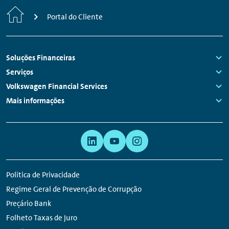
Início
Portal do Cliente
Navegação
Soluções Financeiras
do
Links:
Serviços
rodapé
Links:
Volkswagen Financial Services
Links:
Mais informações
Links:
Navegação
Hiperligação
Auxiliar
para
rede
Politica de Privacidade
social
Regime Geral de Prevenção de Corrupção
Preçário Bank
Folheto Taxas de Juro