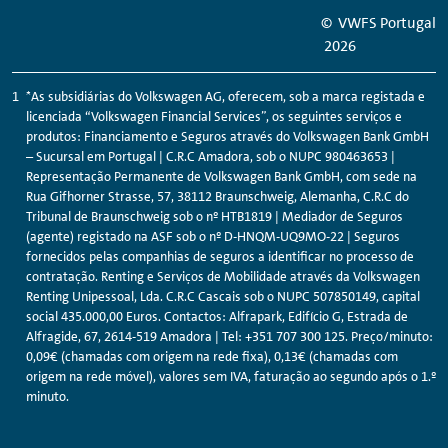
© VWFS Portugal
2026
*As subsidiárias do
Volkswagen
AG, oferecem, sob a marca registada e
licenciada “
Volkswagen
Financial
Services
”, os seguintes serviços e
produtos: Financiamento e Seguros através do
Volkswagen
Bank
GmbH
– Sucursal em Portugal | C.R.C Amadora, sob o NUPC 980463653 |
Representação Permanente de
Volkswagen
Bank
GmbH, com sede na
Rua Gifhorner Strasse, 57, 38112 Braunschweig, Alemanha, C.R.C do
Tribunal de Braunschweig sob o nº HTB1819 | Mediador de Seguros
(agente) registado na ASF sob o nº D-HNQM-UQ9MO-22 | Seguros
fornecidos pelas companhias de seguros a identificar no processo de
contratação.
Renting
e Serviços de Mobilidade através da
Volkswagen
Renting
Unipessoal, Lda. C.R.C Cascais sob o NUPC 507850149, capital
social 435.000,00 Euros. Contactos: Alfrapark, Edifício G, Estrada de
Alfragide, 67, 2614-519 Amadora | Tel: +351 707 300 125. Preço/minuto:
0,09€ (chamadas com origem na rede fixa), 0,13€ (chamadas com
origem na rede móvel), valores sem IVA, faturação ao segundo após o 1.º
minuto.