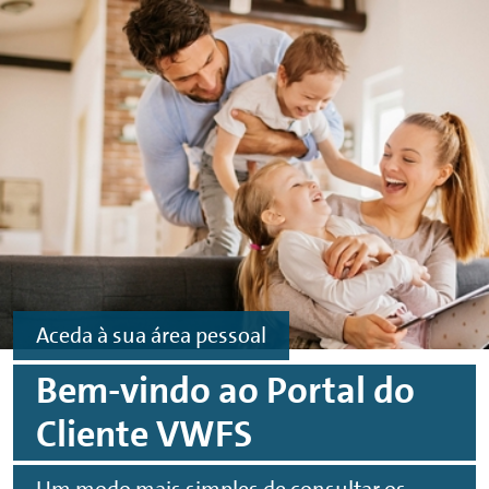
Navegar para conteúdo principal
Navegar para rodapé
Aceda à sua área pessoal
Bem-vindo ao Portal do
Cliente VWFS