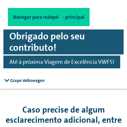
Navegar para conteúdo principal
Navegar para rodapé
Obrigado pelo seu
contributo!
Até à próxima Viagem de Excelência VWFS!
Grupo Volkswagen
Caso precise de algum
esclarecimento adicional, entre