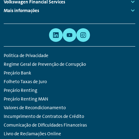
rodapé
Links:
Volkswagen Financial Services
Links:
Mais informações
Links:
Navegação
Hiperligação
Auxiliar
para
rede
Politica de Privacidade
social
Regime Geral de Prevenção de Corrupção
Preçário Bank
Folheto Taxas de Juro
Preçário Renting
Preçário Renting MAN
Valores de Recondicionamento
Incumprimento de Contratos de Crédito
Comunicação de Dificuldades Financeiras
Livro de Reclamações Online