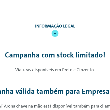
INFORMAÇÃO LEGAL
Campanha com stock limitado!
Viaturas disponiveis em Preto e Cinzento.
peracional) para SEAT Arona 1.0 TSI Style 95 cv. Sem entra
istada e licenciada SEAT
Financial
Services
, comercializad
 completa, IUC, IPO, assistência em viagem, linha de apo
nha válida também para Empresas
 4% franquia. Serviço de seguros fornecido pelas companhi
 válida até 31/12/2025. Recomenda-se a leitura prévia d
em não contratual. Campanha limitada ao stock existente
 Arona chave na mão está disponível também para clien