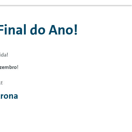
Final do Ano!
ida!
ezembro
!
LE
rona