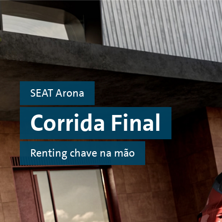
Navegar para conteúdo principal
Navegar para rodapé
SEAT Arona
Corrida Final
Renting
chave na mão