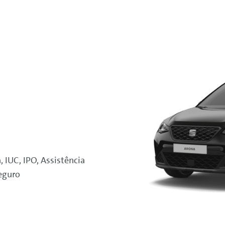
peracional) para SEAT Arona 1.0 TSI Style 95 cv. Sem entra
istada e licenciada SEAT
Financial
Services
, comercializad
 completa, IUC, IPO, assistência em viagem, linha de apo
 4% franquia. Serviço de seguros fornecido pelas companhi
 válida até 31/12/2025. Recomenda-se a leitura prévia d
em não contratual. Campanha limitada ao stock existente
- 135 (WLTP).
 IUC, IPO, Assistência
eguro