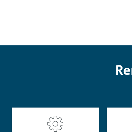
(WLTP). Emissões CO2 (g/km): 120 
Re