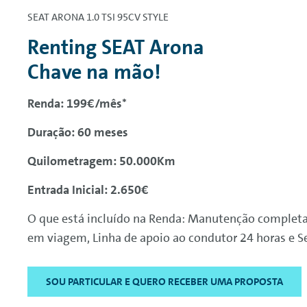
SEAT ARONA 1.0 TSI 95CV STYLE
Renting
SEAT Arona
*Campanha em
Renting
(Aluguer O
Chave na mão!
e 50.000 Kms através da marca reg
Renda: 199€/mês*
Unipessoal, Lda. Inclui manutenção
avarias e seguro de danos próprios
Duração: 60 meses
processo de contratação. Campanha
Quilometragem: 50.000Km
Limitado ao stock existente. Imag
(WLTP). Emissões CO2 (g/km): 120 
Entrada Inicial: 2.650€
O que está incluído na Renda: Manutenção completa,
em viagem, Linha de apoio ao condutor 24 horas e S
SOU PARTICULAR E QUERO RECEBER UMA PROPOSTA