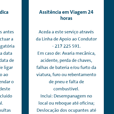
dica
Assitência em Viagem 24
horas
s antes
Aceda a este serviço através
ctuar a
da Linha de Apoio ao Condutor
igatória
- 217 225 591.
 a data
Em caso de: Avaria mecânica,
 data de
acidente, perda de chaves,
e ligar
falhas de bateria e/ou furto da
io ao
viatura, furo ou rebentamento
endar o
de pneu e falta de
 deste
combustível.
ncluído
Inclui: Desempanagem no
l.
local ou reboque até oficina;
multas
Deslocação dos ocupantes até