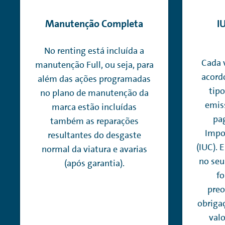
Manutenção Completa
I
No
renting
está incluída a
Cada 
manutenção Full, ou seja, para
acordo
além das ações programadas
tipo
no plano de manutenção da
emis
marca estão incluídas
pa
também as reparações
Impo
resultantes do desgaste
(IUC). 
normal da viatura e avarias
no seu
(após garantia).
fo
preo
obrigaç
valo