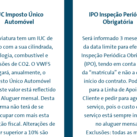
UC Imposto Único
IPO Inspeção Perió
Automóvel
Obrigatória
viatura tem um IUC de
Será informado 3 mese
 com a sua cilindrada,
da data limite para efe
logia, combustível e
Inspeção Periódica Obr
sões de CO2. O VWFS
(IPO), tendo em conta
gará, anualmente, o
da “matrícula” e não a
sto Único Automóvel
início do contrato. Pod
Este valor está reflectido
para a Linha de Apo
 Aluguer mensal. Desta
Cliente e pedir para ag
rma não terá de se
serviço, pois o custo
cupar com mais esta
serviço está sempre i
ão fiscal. Alterações de
no aluguer mensa
r superior a 10% são
Exclusões: todas as 