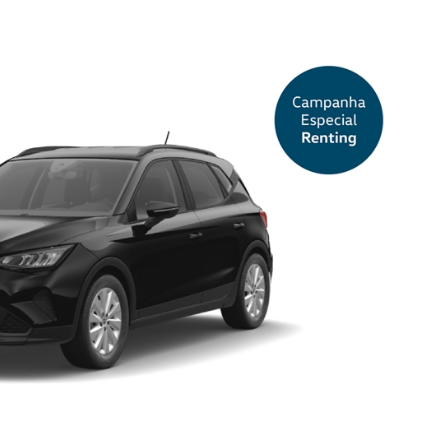
da inicial. Contrato para 60 meses
o pela
Volkswagen
Renting
io ao condutor 24 horas, seguro de
as de seguros a identificar no
as condições contratuais.
. Consumo (l/100km): 5,3 - 6